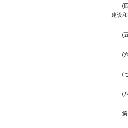
(
建设和
(
(
(
(
第