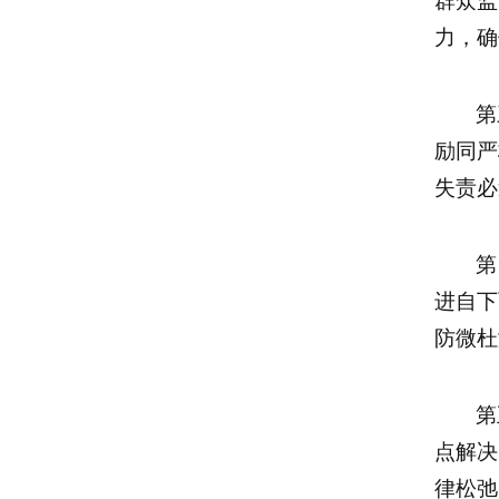
群众监
力，确
第
励同严
失责必
第
进自下
防微杜
第
点解决
律松弛