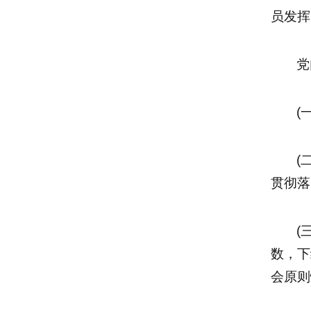
员发挥
党
(
(
贯彻落
(
数，下
会原则