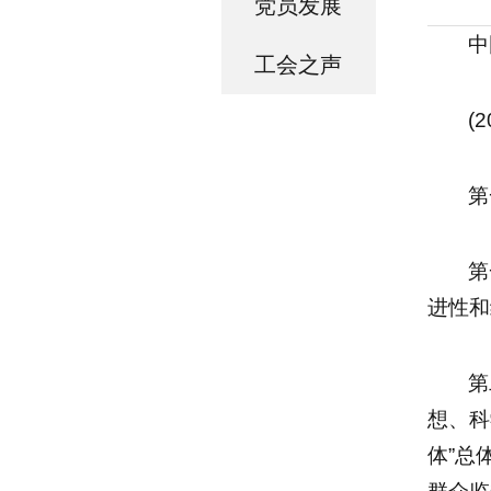
党员发展
中
工会之声
(
第
第
进性和
第
想、科
体”总