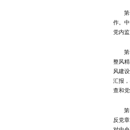
第
作。中
党内监
第
整风精
风建设
汇报，
查和党
第
反党章
对中央