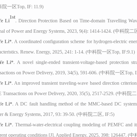
科院一区
Top,
IF:
11.9
)
1st
Ye Li
.
Direction Protection Based on Time-domain Travelling Wa
nal of Power and Energy Systems, 2023, 9(4): 1414-1424. (中科院二
Ye Li*
. A coordinated configuration scheme for hydrogen-electric ener
acteristics. Renew. Energy, 2025, 241: 1-14. (
中科院一区
Top,
IF:9.1)
Ye Li*
. A novel single-ended transient-voltage-based protection st
sactions on Power Delivery, 2019, 34(5), 591-606.
(中科院一区Top,
I
Ye Li*
. An improved transient traveling-wave based direction criterio
 Transactions on Power Delivery, 2020, 35(5), 2517-2529.
(中科院二
Ye Li*
. A DC fault handling method of the MMC-based DC system [J]
r & Energy Systems, 2017, 93: 39-50. (中科院二区, IF:5)
Ye Li*
. Thermal-water-electrical coupling modeling of PEMFC and i
erent operating conditions [J]. Applied Energy, 2025, 398: 126447