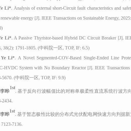
Ye Li*
. Analysis of external short-Circuit fault characteristics and s
 renewable energy [J]. IEEE Transactions on Sustainable Energy,
0)
Ye Li*
. A Passive Thyristor-based Hybrid DC Circuit Breaker [J]. IE
, 38(2): 1791-1805. (中科院一区, TOP, IF: 6.5)
]
Ye Li*
. A Novel Segmented-COV-Based Single-Ended Line Protect
-HVDC System
w
ith No Boundary Reactor [J]. IEEE Transactions o
8
-
5670
. (中科院一区, TOP, IF: 9.9)
1st
]
李晔
.
基于反向行波幅值比的对称单极柔性直流系统行波方
-2434.
1st
李晔
. 基于暂态极性比较的分布式光伏配电网快速方向判据新方法
: 7123-7136.