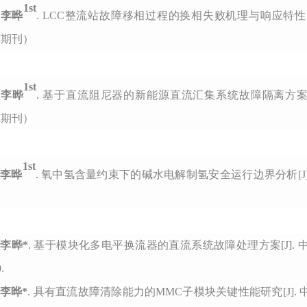
1st
]
李晔
. LCC整流站故障移相过程的换相失败机理与响应特性[J/OL
I期刊）
1st
]
李晔
. 基于直流阻尼器的新能源直流汇集系统故障隔离方案[J/
I期刊）
1st
]
李晔
. 氧中氢含量约束下的碱水电解制氢安全运行边界分析[J]
）
]
李晔
*
. 基于模块化多电平换流器的直流系统故障处理方案[J]. 中国电机工程
.
李晔
*
. 具有直流故障清除能力的MMC子模块关键性能研究[J]. 中国电机工程