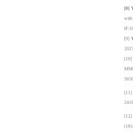
[8]
with
IF:1
[9]
2023
[10
MMC
565
[11
2418
[12]
(18)