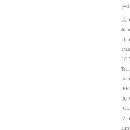
(
中
[2]
Jour
[3]
char
[4]
Tran
[5]
IEEE
[6]
Powe
[7]
diff