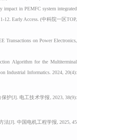
afety impact in PEMFC system integrated
 2025:1-12. Early Access. (中科院一区TOP,
EE Transactions on Power Electronics,
ion Algorithm for the Multiterminal
n Industrial Informatics. 202
4
,
20
(
4
):
向保护
[J].
电工技术学报
,
2023, 38(9):
[J]. 中国电机工程学报,
2025, 45