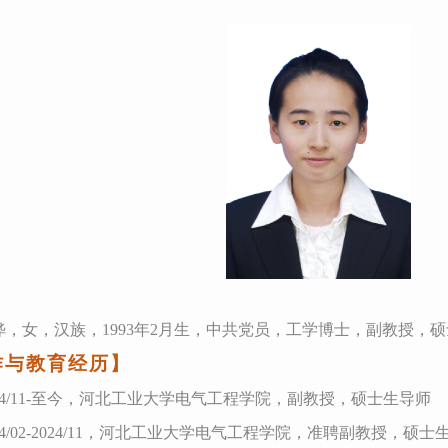
晔
，女，汉族，
1993
年
2
月生，
中共党员
，工学博士，
副教授，硕
作与教育经历】
4
/
11
-
至今
，河北工业大学电气工程学院，
副教授，硕士生导师
4
/0
2
-
2024/11
，河北工业大学电气工程学院，
准聘副教授，硕士