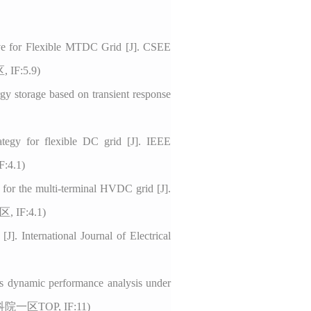
ve for Flexible MTDC Grid
[J]. CSEE
区,
IF:5.9)
gy storage based on transient response
rategy for flexible DC grid [J]. IEEE
F:4.1)
n for the multi-terminal HVDC grid [J].
区,
IF:4.1)
. International Journal of Electrical
ts dynamic performance analysis under
. (中科院一区TOP, IF:11)