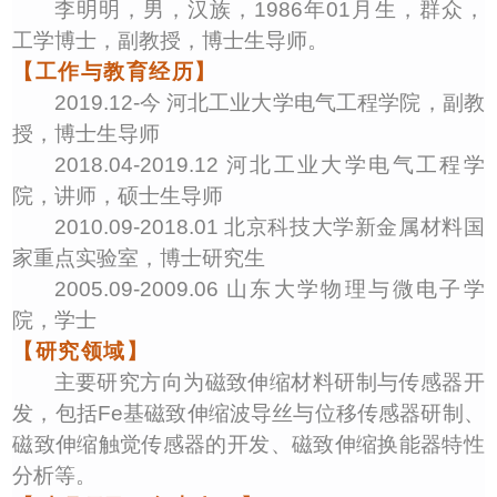
李明明
，
男
，汉族，
1986
年
01
月生，
群众
，
工学博士，
副
教授，博士生导师。
【工作与教育经历】
2019
.
12
-今 河北工业大学电气工程学院，
副
教
授，博士生导师
2018
.
04
-
2019
.
12
河北工业大学电气工程学
院，
讲师
，
硕
士生导师
2010.09-2018.01
北京科技大学新金属材料国
家重点实验室，博士研究生
2005.09
-
2009.06
山东大学物理与微电子学
院
，
学士
【研究领域】
主要研究方向为磁致伸缩材料研制与传感器开
发，包括
Fe
基
磁致伸缩波导丝与位移传感器研制、
磁致伸缩触觉传感器的开发、磁致伸缩换能器特性
分析等。