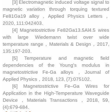
[
3
] Electromagnetic induced voltage signal to
magnetic variation through torquing textured
Fe81Ga19 alloy
，
Applied Physics Letters
，
2020,
111
:
042403
.
[
4
] Magnetostrictive Fe82Ga13.5Al4.5 wires
with large Wiedemann twist over wide
temperature range
，
Materials & Design
，
20
17
,
135
:
197
-
203
.
[
5
] Temperature and magnetic field
dependencies of the Young's modulus in
magnetostrictive Fe-Ga alloys
，
Journal of
Applied Physics
，
20
18
,
123
, (
7
):
075102
.
[
6
] Magnetostrictive Fe–Ga Wires for
Application in the High-Temperature Waveguide
Device
，
Materials Transactions
，
20
18
,
59
,
(
4
):
679
-
684
.