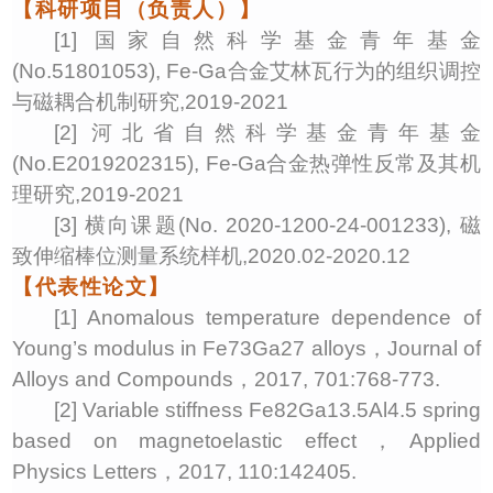
【科研项目（负责人）】
[1] 国家自然科学基金
青年基金
(No.
51801053
),
Fe-Ga合金艾林瓦行为的组织调控
与磁耦合机制研究
,
2019-2021
[
2
]
河北省
自然科学基金
青年基金
(No.
E2019202315
),
Fe-Ga合金热弹性反常及其机
理研究
,
2019-2021
[
3
]
横向课题
(No.
2020-1200-24-001233),
磁
致伸缩棒位测量系统样机
,
2020.02-2020.12
【代表性论文】
[1] Anomalous temperature dependence of
Young’s modulus in Fe73Ga27 alloys
，
Journal of
Alloys and Compounds
，
20
17
,
701
:
768
-
773
.
[
2
] Variable stiffness Fe82Ga13.5Al4.5 spring
based on magnetoelastic effect
，
Applied
Physics Letters
，
20
17
,
110
:
142405
.