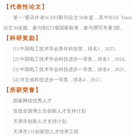
【代表性论文】
第一
/通讯作者SCI/EI期刊论文
5
0余篇，其中IEEE
Trans.
论文
3
0余篇。
参与制订
2项国家标准，参与撰写专著3部。
【科研奖励】
[1]
中国电工技术学会青年科技奖
，
排名
1
，
2025
。
[
2
]
中国电工技术学会科技进步一等奖
，
排名
1
，
2024
。
[
3
]
中国电工技术学
会科技进步一等奖，排名
4
，
2
021
。
[4]
河北省科技进步一等奖
，排名
4
，
2017
。
【所获荣誉】
国家
网信优秀人才
首批全国博士后创新人才支持计划
天津市创新人才支持计划
天津市
131
创新型人才培养工程