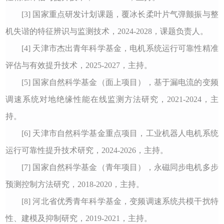
[
3
]
国家重点研发计划课题
，
覆冰长柔叶片气弹颤振与整
机失谐的特征辨识与监测技术
，
2024-2028
，
课题负责人
。
[
4
]
天津市杰出青年科学基金
，
电机系统运行可靠性精准
评估与有效提升技术
，
2025-2027
，
主持。
[5]
国家自然科学基金（面上项目）
，
基于漏电流的变频
调速系统对地绝缘性能在
线监测方法研究，
2021-2024
，
主
持
。
[6]
天津市自然科学基金重点项目
，
工业机器人电机系统
运行可靠性提升技术研究
，
2024-2026
，
主持。
[
7
] 国家自然科学基金（青年项目）
，
永磁同步电机多步
预测控制方法研究
，
2018-2020
，主持。
[
8
] 河北省优秀青年科学基金
，
变频调速系统共模干扰特
性、建模及抑制研究
，
2019-2021
，主持。