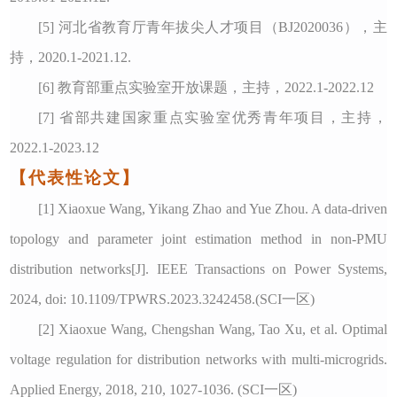
[5] 河北省教育厅青年拔尖人才项目（BJ2020036），主
持，2020.1-2021.12.
[6] 教育部重点实验室开放课题，主持，2022.1-2022.12
[7] 省部共建国家重点实验室优秀青年项目，主持，
2022.1-2023.12
【代表性论文】
[1] Xiaoxue Wang, Yikang Zhao and Yue Zhou. A data-driven
topology and parameter joint estimation method in non-PMU
distribution networks[J]. IEEE Transactions on Power Systems,
2024, doi: 10.1109/TPWRS.2023.3242458.(SCI一区)
[2] Xiaoxue Wang, Chengshan Wang, Tao Xu, et al. Optimal
voltage regulation for distribution networks with multi-microgrids.
Applied Energy, 2018, 210, 1027-1036. (SCI一区)