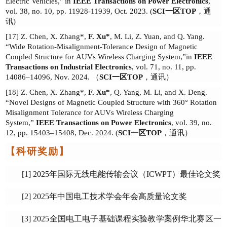
Electric Vehicles," in
IEEE Transactions on Power Electronics
,
vol. 38, no. 10, pp. 11928-11939, Oct. 2023.
(
SCI
一区
TOP
，通
讯
)
[17]
Z. Chen, X. Zhang
*
,
F. Xu*
, M. Li, Z. Yuan, and Q. Yang.
“Wide Rotation-Misalignment-Tolerance Design of Magnetic
Coupled Structure for
AUVs Wireless Charging System,
”
in
IEEE
Transactions on
Industrial
Electronics
, vol. 71, no. 11, pp.
14086
–
14096, Nov. 2024.
（
SCI
一区
TOP
，通讯）
[18]
Z. Chen, X. Zhang
*
,
F. Xu
*
, Q. Yang, M. Li, and X. Deng.
“Novel Designs of Magnetic Coupled Structure with 360° Rotation
Misalignmen
t
Tolerance for AUVs Wireless Charging
System,”
IEEE Transactions on Power Electronics
, vol. 39, no.
12, pp. 15403–15408, Dec. 2024.
(
SCI
一区
TOP
，通讯）
【科研
奖励
】
[1] 2
02
5
年国际无线电能传输会议（
ICWPT
）最佳论文奖
[2
] 202
5
年中国电工技术学会年会高质量论文奖
[3] 2025
全国电工电子基础课程实验教学案例华北赛区一