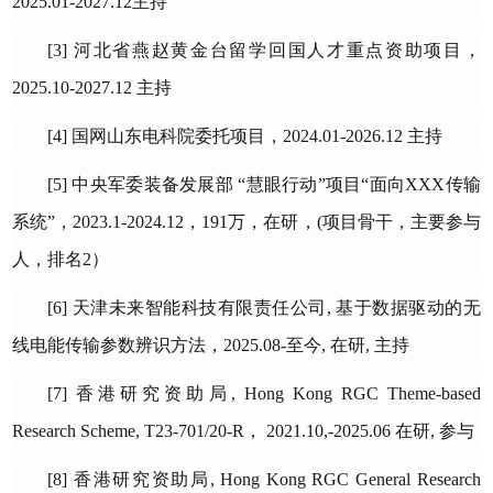
2025.01-2027.12
主持
[3
]
河北省燕赵黄金台留学回国人才重点资助项目，
2
02
5
.
10
-202
7
.12
主持
[4
]
国网
山东
电科院
委托项目，
2
024.01-2026.12
主持
[5
]
中央军委装备发展部
“慧眼行动”项目“面向
XXX
传输
系统”，
2023.1-2024.12
，
191
万，在研，
(
项目骨干，主要参与
人，排名
2
）
[
6
]
天津未来智能科技有限责任公司
,
基于数据驱动的无
线电能传输参数辨识方法，
2025.08-
至今
,
在研
,
主持
[
7
]
香港研究资助局
, Hong Kong RGC Theme-based
Research Scheme, T23-701/20-R
，
2021.10,-2025.06
在研
,
参与
[
8
]
香港研究资助局
, Hong Kong RGC General Research