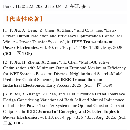
Fund, 11205222, 2021.08-2024.12,
在研
,
参与
【代表性论著】
[1]
F. Xu
, X. Deng, Z. Chen, X. Zhang* and C. K. Tse,
“
Data-
Driven Output Prediction and Efficiency Optimization Control for
Wireless Power Transfer Systems
”
, in
IEEE Transactions on
Power Electronics
, vol. 40, no. 10, pp. 14196-14209, May. 2025.
(SCI
一区
TOP)
[2]
F. Xu
, H. Zheng, X. Zhang*, Z. Chen
“Multi-Objective
Optimization with Minimum Output Error and Maximum Efficiency
for WPT Systems Based on Discrete Neighborhood Search-Model
Predictive Control Scheme”
, in
IEEE Transactions on
Industrial
Electronics
, Early Access. 2025. (SCI
一区
TOP)
[
3
]
F. Xu
, X Zhang*, Z Chen, and J Liu. “Position Offset Tolerance
Design Considering Variations of Both Self and Mutual Inductance
of Inductive-Power-Transfer Systems for Optimal Constant Current
Outputs”, in
IEEE Journal of Emerging and Selected Topics in
Power Electronics
, vol. 13, no. 4, pp. 4326-4335, Aug. 2025.
(SCI
二区
TOP)