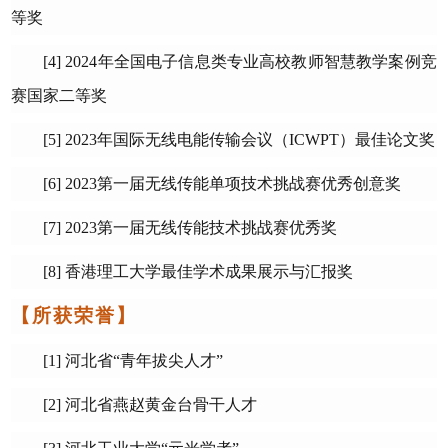
等奖
[4
] 202
4
年全国电子信息类专业高校教师智慧教学案例竞
赛国家二等奖
[5] 2
023
年国际无线电能传输会议（
ICWPT
）最佳论文奖
[6
] 2023
第一届无线传能单项技术挑战赛优秀创意奖
[7
] 2023
第一届无线传能技术挑战赛优秀奖
[
8
]
香港理工大学最佳学术成果展示与汇报奖
【
所获
荣誉】
[
1]
河北省
“
青年拔尖人才
”
[2]
河北省燕赵黄金台骨干人才