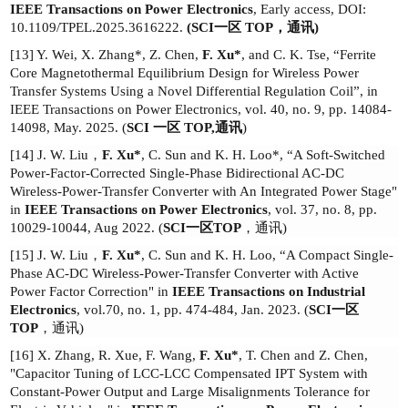
IEEE Transactions on Power Electronics
, Early access, DOI:
10.1109/TPEL.2025.3616222.
(
SCI
一区
TOP
，通讯
)
[
13
]
Y. Wei, X. Zhang*,
Z. Chen
,
F. Xu*
, and C. K. Tse,
“
Ferrite
Core Magnetothermal Equilibrium Design for Wireless Power
Transfer Systems Using a Novel Differential Regulation Coil
”
, in
IEEE Transactions on Power Electronics, vol. 40, no. 9, pp. 14084-
14098, May. 2025. (
SCI
一区
TOP,
通讯
)
[
14
] J. W. Liu
，
F. Xu
*
, C. Sun and K. H. Loo
*
, “A Soft-Switched
Power-Factor-Corrected Single-Phase Bidirectional AC-DC
Wireless-Power-Transfer Converter with An Integrated Power Stage"
in
IEEE Transactions on Power Electronics
, vol. 37, no. 8, pp.
10029-10044, Aug 2022.
(
SCI
一区
TOP
，通讯
)
[
15
] J. W. Liu
，
F. Xu*
, C. Sun and K. H. Loo, “A Compact Single-
Phase AC-DC Wireless-Power-Transfer Converter with Active
Power Factor Correction" in
IEEE Transactions on Industrial
Electronics
,
vol.70, no. 1, pp. 474-484, Jan. 2023.
(
SCI
一区
TOP
，通讯
)
[
16
] X. Zhang, R. Xue, F. Wang,
F. Xu*
, T. Chen and Z. Chen,
"Capacitor Tuning of LCC-LCC Compensated IPT System with
Constant-Power Output and Large Misalignments Tolerance for