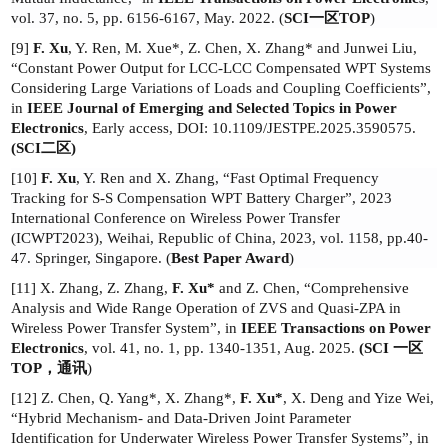
vol. 37, no. 5, pp.
6156-6167, May. 2022.
(
SCI
一区
TOP
)
[9]
F. Xu
, Y. Ren, M. Xue*, Z. Chen, X. Zhang* and Junwei Liu,
“
Constant Power Output for LCC-LCC Compensated WPT Systems
Considering Large Variations of Loads and Coupling Coefficients
”
,
in
IEEE Journal of Emerging and Selected Topics in Power
Electronics
, Early access, DOI: 10.1109/JESTPE.2025.3590575.
(SCI
二区
)
[10]
F. Xu
, Y. Ren and X. Zhang, “Fast Optimal Frequency
Tracking for S-S Compensation WPT
Battery Charger”, 2023
International Conference on Wireless Power Transfer
(ICWPT2023),
Weihai, Republic of China, 2023, vol. 1158, pp.40-
47. Springer, Singapore. (
Best Paper Aw
ard
)
[
11
]
X. Zhang, Z. Zhang,
F. Xu*
and Z. Chen, “Comprehensive
Analysis and Wide Range Operation of ZVS and Quasi-ZPA in
Wireless Power Transfer System”, in
IEEE Transactions on Power
Electronics
, vol. 41, no. 1, pp. 1340-1351, Aug. 2025.
(SCI
一区
TOP
，通讯
)
[
12
]
Z. Chen, Q. Yang*, X. Zhang*,
F. Xu*
, X. Deng and Yize Wei,
“
Hybrid Mechanism- and Data-Driven Joint Parameter
Identification for Underwater Wireless Power Transfer Systems
”
, in