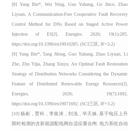
[8]
Yang B
in
*, Wei Ning, Guo Yuhang, Ge Jince, Zhao
Liyuan. A Communication-Free Cooperative Fault Recovery
Control Method for DNs Based on Staged Active Power
Injection of ES
[J]
. Energies. 2026; 19(1):285.
https://doi.org/10.3390/en19010285. (SCI三区, IF=3.2)
[9]
Yang Bin*, Tang Jilong, Guo Yuhang, Zhao Liyuan, Li
Zhe, Zhu Yijia, Zhang Xinyu. An Optimal Fault Restoration
Strategy of Distribution Networks Considering the Dynamic
Feature of Distributed Renewable Energy Resources
[J]
.
Energies. 2026; 19(7):1692.
https://doi.org/10.3390/en19071692. (SCI三区, IF=3.2)
[10]
杨彬，贾科，李俊涛，刘浅，毕天姝
. 基于电压上升
限时检测的含新能源配电网自适应重合闸. 电力系统自动