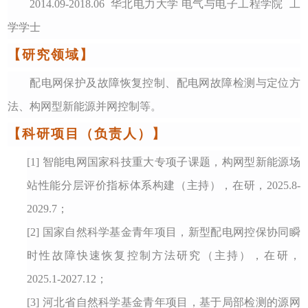
2014.09-2018.06 华北电力大学 电气与电子工程学院 工
学学士
【研究领域】
配电网保护及故障恢复控制、配电网故障检测与定位方
法、构网型新能源并网控制等。
【科研项目
（负责人）
】
[1] 智能电网国家科技重大专项子课题，构网型新能源场
站性能分层评价指标体系构建（
主持
），在研，
202
5
.
8
-
202
9
.
7；
[2] 国家自然科学基金青年项目，新型配电网控保协同瞬
时性故障快速恢复控制方法研究（
主持
），在研，
202
5
.1-202
7
.12
；
[3] 河北省自然科学基金青年项目，基于局部检测的源网