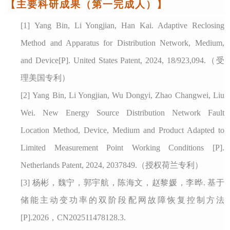
【主要科研成果（第一完成人）】
[1]
Yang Bin, Li Yongjian, Han Kai.
Adaptive Reclosing
Method and Apparatus for Distribution Network, Medium,
and Device[P]. United States Patent, 2024, 18/923,094.（受
理美国专利）
[2]
Yang Bin, Li Yongjian, Wu Dongyi, Zhao Changwei, Liu
Wei. New Energy Source Distribution Network Fault
Location Method, Device, Medium and Product Adapted to
Limited Measurement Point Working Conditions [P].
Netherlands Patent, 2024, 2037849.（授权荷兰专利）
[3]
杨彬，魏宁，郭宇航，陈海文，赵黎媛，李晔
. 基于
储能主动变功率的双阶段配网故障恢复控制方法
[P].2026，CN202511478128.3.