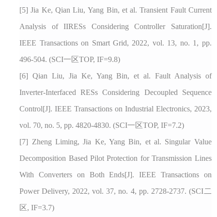
[5]
Jia Ke,
Qian Liu
,
Yang Bin, et al.
Transient Fault Current
Analysis of IIRESs Considering Controller Saturation
[J].
IEEE Transactions on Smart Grid, 202
2
, vol. 1
3
, no. 1, pp.
496-504.
(SCI一区TOP, IF=9.8)
[6]
Qian Liu
,
Jia Ke, Yang Bin, et al.
Fault Analysis of
Inverter-Interfaced RESs Considering Decoupled Sequence
Control
[J].
IEEE Transactions on Industrial Electronics
, 202
3
,
vol.
70
, no.
5
, pp.
4820-4830
.
(SCI一区TOP, IF=7.2)
[7]
Zheng Liming
, Jia Ke, Yang Bin, et al.
Singular Value
Decomposition Based Pilot Protection for Transmission Lines
With Converters on Both Ends
[J].
IEEE Transactions on
Power Delivery
, 2022, vol.
37
, no. 4, pp.
2728-2737
.
(SCI二
区, IF=3.7)