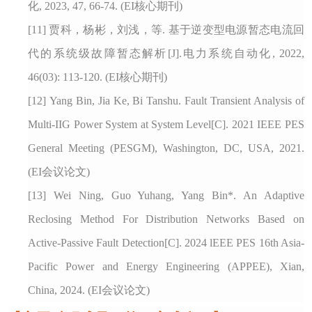
化, 2023, 47, 66-74. (EI核心期刊)
[11]
贾科，杨彬，刘浅，等
. 基于逆变型电源暂态电流回
代的系统级故障暂态解析[J].电力系统自动化, 2022,
46(03): 113-120. (EI核心期刊)
[12]
Yang Bin, Jia Ke, Bi Tanshu. Fault Transient Analysis of
Multi-IIG Power System at System Level[C]. 2021 IEEE PES
General Meeting (PESGM), Washington, DC, USA, 2021.
(EI会议论文)
[13]
Wei Ning, Guo Yuhang, Yang Bin*. An Adaptive
Reclosing Method For Distribution Networks Based on
Active-Passive Fault Detection[C]. 2024 lEEE PES 16th Asia-
Pacific Power and Energy Engineering (APPEE), Xian,
China, 2024. (EI会议论文)