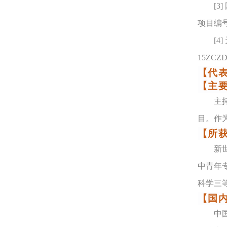
[3]
项目编号：
[4]
15ZCZD
【代
【主
主
目。作
【所
新
中青年
科学三
【国
中