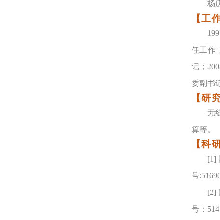
杨
【工
1
任工作；
记；20
委副书
【研
无
算
等。
【科
[1]
号:51690
[2]
号：5147