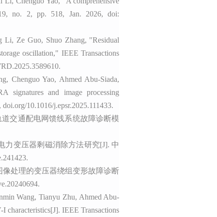
i Li, Chenguo Yao, "A comprehensive
19, no. 2, pp. 518, Jan. 2026, doi:
g Li, Ze Guo, Shuo Zhang, "Residual
torage oscillation,"
IEEE Transactions
TPWRD.2025.3589610.
g, Chenguo Yao, Ahmed Abu-Siada,
RA signatures and image processing
, doi.org/10.1016/j.epsr.2025.111433.
CNN的轨道交通配电网馈线系统故障诊断模
型电力变压器剩磁消除方法研究[J].
中
e.241423.
和数字图像处理的变压器绕组变形故障诊断
ve.20240694.
anmin Wang, Tianyu Zhu, Ahmed Abu-
I characteristics[J].
IEEE Transactions