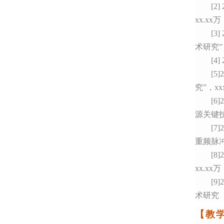
[2]
xx.xx
[3]
术研究”，
[4
[5
究”，xx
[6
源关键技术
[7
重频脉冲
[8
xx.xx
[
9
术研究（2
【
教