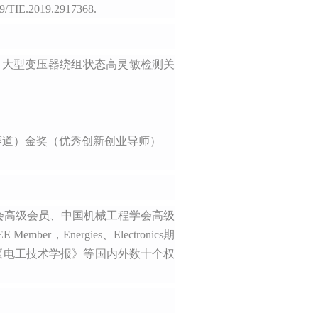
109/TIE.2019.2917368.
59）：大型变压器绕组状态高灵敏检测关
命题赛道）金奖（优秀创新创业导师）
会高级会员、中国机械工程学会高级
EE Member，Energies
、
Electronics
期
《电工技术学报》
等国内外
数十个
权