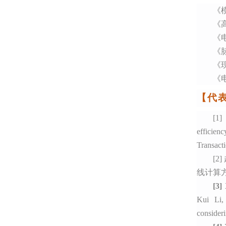
《
《
《
《
《
《
【代
[1]
efficien
Transact
[2]
线计算方法
[3]
Kui Li,
consideri