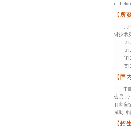
on Indust
【所
[1]
键技术
[2
[
[
[5
【国
中
会员
，
刊客座
威期刊
【
招