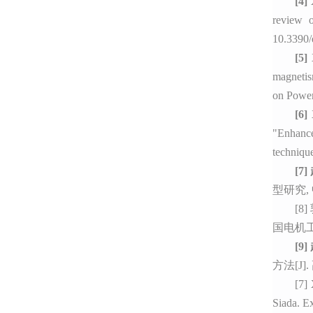
[4]
review o
10.3390
[5]
magnetis
on Power
[6]
"Enhanc
techniqu
[7]
型研究,
[8]
国电机
[9]
方法[J].
[
7
]
Siada. Ex