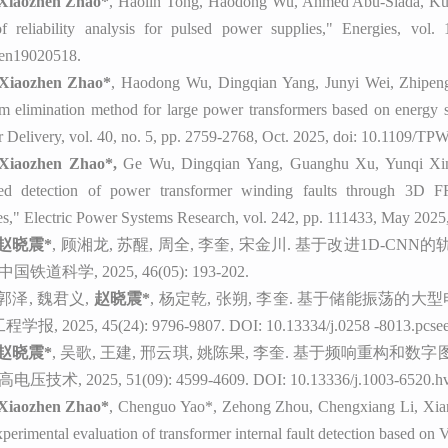
Xiaozhen Zhao*
, Haolin Tong, Haodong Wu, Ahmed Abu-Siada, Ku
f reliability analysis for pulsed power supplies,"
Energies
, vol. 
/en19020518.
Xiaozhen Zhao*
, Haodong Wu, Dingqian Yang, Junyi Wei, Zhipen
m elimination method for large power transformers based on energy s
 Delivery
, vol. 40, no. 5, pp. 2759-2768, Oct. 2025, doi: 10.1109/
Xiaozhen Zhao*,
Ge Wu, Dingqian Yang, Guanghu Xu, Yunqi Xin
ed detection of power transformer winding faults through 3D F
es,"
Electric Power Systems Research
, vol. 242, pp. 111433, May 2025
赵晓震
*
, 顾湘龙, 苏醒, 周全, 李奎, 宋金川. 基于改进1D-
中国铁道科学
, 2025, 46(05): 193-202.
郭泽
, 魏君义,
赵晓震
*
, 杨定乾, 张朔, 李奎. 基于储能振荡的大
工程学报
, 2025, 45(24): 9796-9807. DOI: 10.13334/j.0258 -8013.pcse
赵晓震
*
, 吴歌, 王建, 邢云琪, 姚陈果, 李奎. 基于频响重构
高电压技术
, 2025, 51(09): 4599-4609. DOI: 10.13336/j.1003-6520.h
Xiaozhen Zhao*
, Chenguo Yao*, Zehong Zhou, Chengxiang Li, Xi
perimental evaluation of transformer internal fault detection based on V-