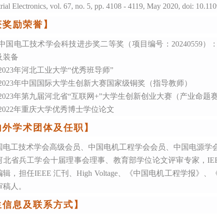
rial Electronics
, vol. 67, no. 5, pp. 4108 - 4119, May 2020, doi: 10.1
获
奖励
荣誉】
中国电工技术学会科技进步奖二等奖（项目编号：
202405
及装备
] 2023年河北工业大学“优秀班导师”
3] 2023年中国国际大学生创新大赛国家级铜奖（指导教师）
4] 2023年第九届河北省“互联网+”大学生创新创业大赛（产业
] 2022年重庆大学优秀博士学位论文
内外学术团体及任职】
国电工技术学会高级会员、中国电机工程学会会员
、
中国电源学
河北省兵工学会十届理事会理事
、教育部学位论文评审专家
，
IE
编辑，
担任
IEEE
汇刊、
High Voltage、
《中国电机工程学报》、
审稿人。
生信息及
联系方式】