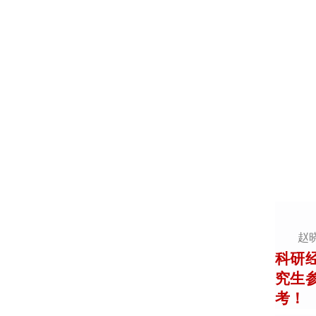
赵
科研
究生
考！