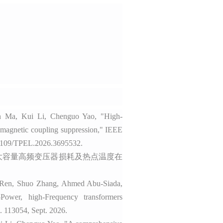
n Ma, Kui Li, Chenguo Yao, "High-
h magnetic coupling suppression,"
IEEE
0.1109/TPEL.2026.3695532.
驱动的大容量高频变压器损耗及热点温度在
 Ren, Shuo Zhang, Ahmed Abu-Siada,
Power, high-Frequency transformers
p. 113054, Sept. 2026.