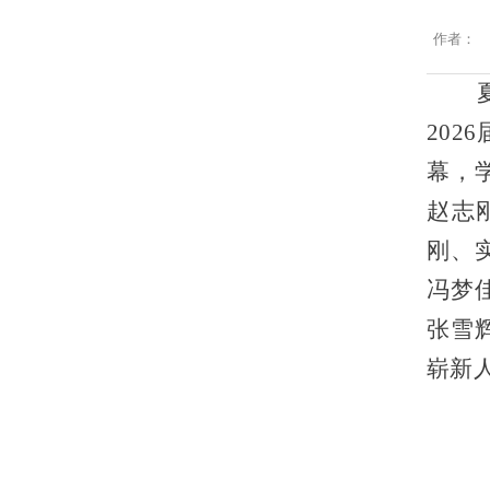
作者：
夏风
20
幕，
赵志
刚、
冯梦
张雪
崭新