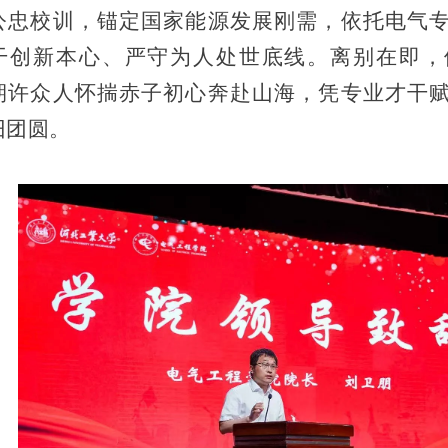
公忠校训，锚定国家能源发展刚需，依托电气
干创新本心、严守为人处世底线。离别在即，
期许众人怀揣赤子初心奔赴山海，凭专业才干
旧团圆。