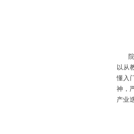
院长
以从
懂入
神，
产业