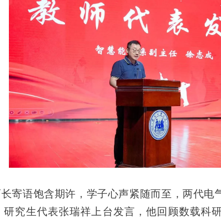
寄语饱含期许，学子心声紧随而至，两代电气
，研究生代表张瑞祥上台发言，他回顾数载科