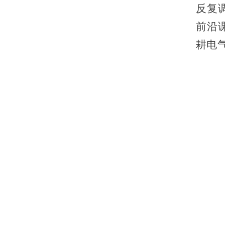
反复
前沿
耕电