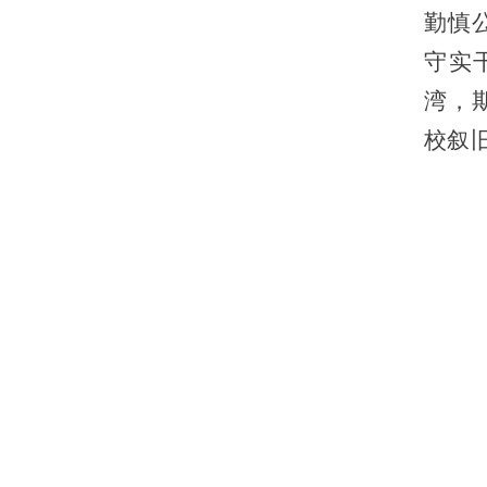
勤慎
守实
湾，
校叙