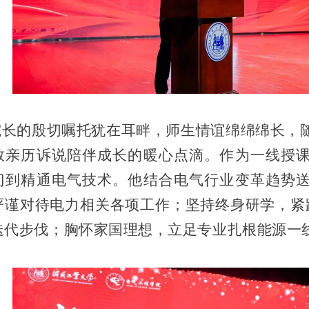
的殷切嘱托犹在耳畔，师生情谊绵绵绵长，随
教亲历诉说陪伴成长的暖心点滴。作为一线授
门到精通电气技术。他结合电气行业变革趋势
严谨对待电力相关各项工作；坚持终身研学，紧
迭代步伐；胸怀家国理想，立足专业扎根能源一