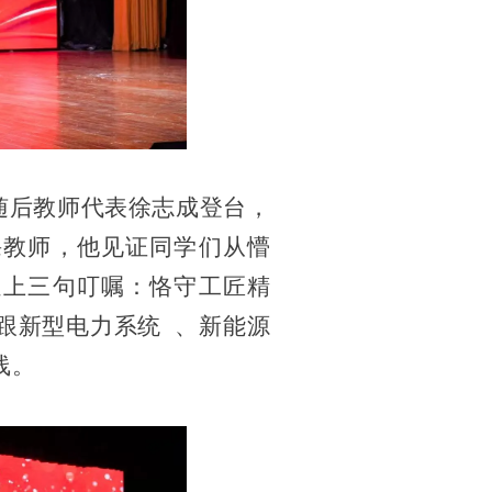
后教师代表徐志成登台，
课教师，他见证同学们从懵
送上三句叮嘱：恪守工匠精
跟
新型电力系统
、新能源
线。