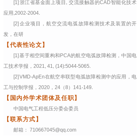
[1]
浙江省
基金面上项目
,
交流接触器的
CAD智能化技术
应用
,
20
02
-20
04.
[2]
企业项目
，航空交流电弧故障检测技术及装置的开
发，在研
【代表性论文】
[1]
基于相空间重构和
PCA的航空电弧故障检测
，
中国电
工技术学报
，
202
1
, 4
1
, (1
4
):
5044
-
5065
.
[2]
VMD-ApEn在航空串联型电弧故障检测中的应用
，电
工与控制学报
，
2020，24（8）141-149.
【国内外学术团体及任职】
中国电气工程低压分委会
委员
【联系方式】
邮箱：
710667045@qq.com