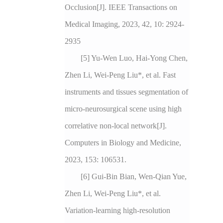
Occlusion[J]. IEEE Transactions on
Medical Imaging, 2023, 42, 10: 2924-
2935
[5] Yu-Wen Luo, Hai-Yong Chen,
Zhen Li, Wei-Peng Liu*, et al. Fast
instruments and tissues segmentation of
micro-neurosurgical scene using high
correlative non-local network[J].
Computers in Biology and Medicine,
2023, 153: 106531.
[6] Gui-Bin Bian, Wen-Qian Yue,
Zhen Li, Wei-Peng Liu*, et al.
Variation-learning high-resolution