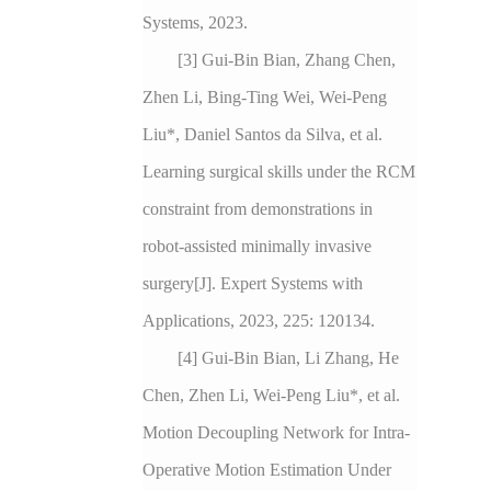
Systems, 2023.
[3] Gui-Bin Bian, Zhang Chen,
Zhen Li, Bing-Ting Wei, Wei-Peng
Liu*, Daniel Santos da Silva, et al.
Learning surgical skills under the RCM
constraint from demonstrations in
robot-assisted minimally invasive
surgery[J]. Expert Systems with
Applications, 2023, 225: 120134.
[4] Gui-Bin Bian, Li Zhang, He
Chen, Zhen Li, Wei-Peng Liu*, et al.
Motion Decoupling Network for Intra-
Operative Motion Estimation Under