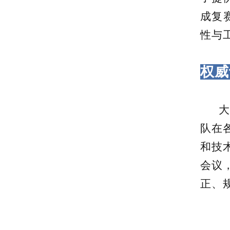
成复
性与
权威
大赛
队在
和技
会议
正、