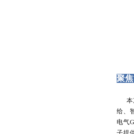
聚焦
本次
给、
电气
子提