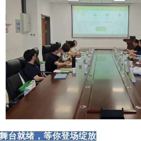
舞台就绪，等你登场绽放