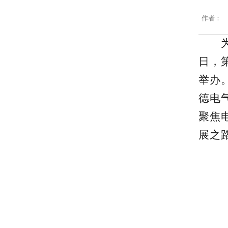
作者：
日，
举办
德电
聚焦
展之