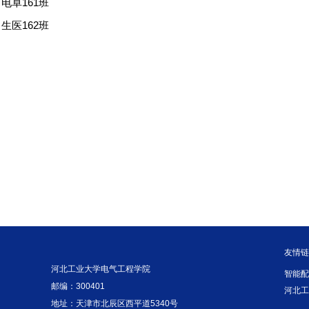
：
电卓161班
：
生医162班
友情
河北工业大学电气工程学院
智能
邮编：300401
河北
地址：天津市北辰区西平道5340号