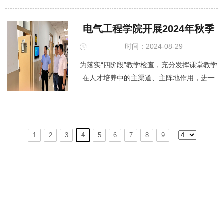
授指导，李卓林、姬潇鹏、郝爱凤等团队成
员共同创作的项目《灵卓科技——新一代
电气工程学院开展2024年秋季
高...
学期期初教学检查工作
时间：2024-08-29
为落实“四阶段”教学检查，充分发挥课堂教学
在人才培养中的主渠道、主阵地作用，进一
步落实任课教师和辅导员在课堂教学过程中
齐抓共管的教育教学思路，保证教学工作稳
定、有序、高效开展，电气工程学院认真组
织做好...
1
2
3
4
5
6
7
8
9