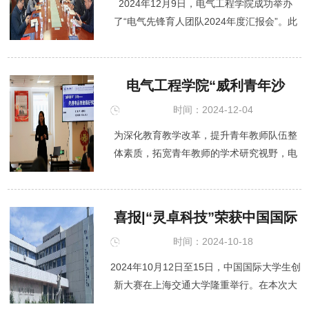
2024年12月9日，电气工程学院成功举办
了“电气先锋育人团队2024年度汇报会”。此
次会议旨在全面总结与展示2024年度“电气先
锋育人团队”在学生思想引领、人才培养以及
团队建设等方面的成就，进一...
电气工程学院“威利青年沙
龙”2024第5期成功召开
时间：2024-12-04
为深化教育教学改革，提升青年教师队伍整
体素质，拓宽青年教师的学术研究视野，电
气工程学院于12月3日成功举办2024年第5
期“威利青年沙龙”。冯梦佳副教授受邀参加，
电气工程学院领导班子及20余位青年...
喜报|“灵卓科技”荣获中国国际
大学生创新大赛国家级银奖！
时间：2024-10-18
2024年10月12日至15日，中国国际大学生创
新大赛在上海交通大学隆重举行。在本次大
赛中，我院由翁玲、杨文荣、李永建三位教